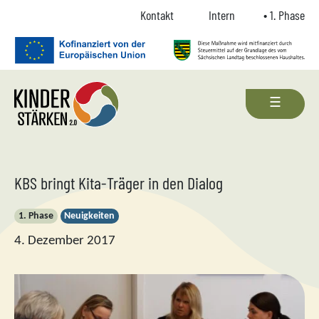
Zum Inhalt springen
Zur Navigation springen
Zum Fußbereich und Kontakt springen
Kontakt
Intern
1. Phase
KBS bringt Kita-Träger in den Dialog
1. Phase
Neuigkeiten
4. Dezember 2017