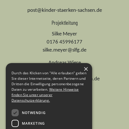
post@kinder-staerken-sachsen.de
Projektleitung
Silke Meyer
0176 45996177
silke.meyer@slfg.de
Andreas Wiere
×
0176 74701737
Durch das Klicken von "Alle erlauben" geben
Sie dieser Internetseite, deren Partnern und
andreas.wiere@ehs-dresden.de
Dritten die Einwilligung personenbezogene
Daten zu verarbeiten.
Weitere Hinweise
Dr. Ute Günther
finden Sie unter unserer
0155 67536336
Datenschutzerklärung.
ute.guenther@slfg.de
NOTWENDIG
MARKETING