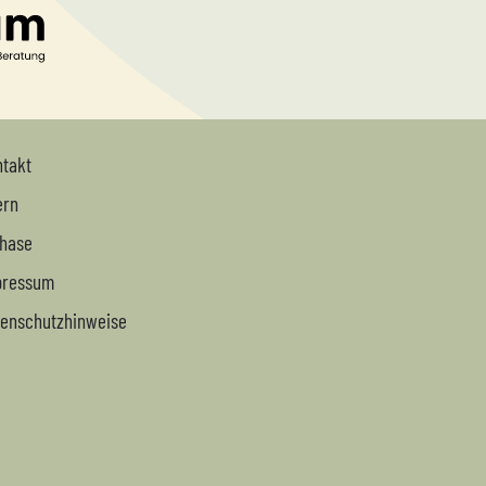
takt
ern
Phase
pressum
enschutzhinweise