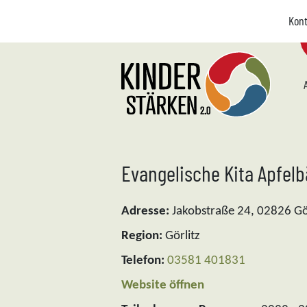
Zum Inhalt springen
Zur Navigation springen
Zum Fußbereich und Kontakt springen
Kont
N
Evangelische Kita Apfe
Adresse:
Jakobstraße 24, 02826 Gö
Region:
Görlitz
Telefon:
03581 401831
Website öffnen