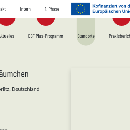
akt
Intern
1. Phase
avigation
Aktuelles
ESF Plus-Programm
Standorte
Praxisberic
lbäumchen
rlitz, Deutschland