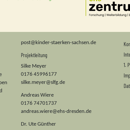
post@kinder-staerken-sachsen.de
Kon
Int
Projektleitung
1. 
Silke Meyer
0176 45996177
Im
e
silke.meyer@slfg.de
aben
Dat
nd
Andreas Wiere
0176 74701737
andreas.wiere@ehs-dresden.de
Dr. Ute Günther