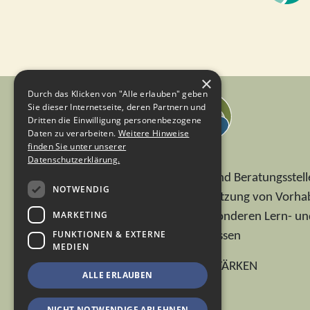
×
Durch das Klicken von "Alle erlauben" geben
Sie dieser Internetseite, deren Partnern und
Dritten die Einwilligung personenbezogene
Daten zu verarbeiten.
Weitere Hinweise
finden Sie unter unserer
Datenschutzerklärung.
Koordinierungs- und Beratungsstell
NOTWENDIG
(KBS) zur Unterstützung von Vorh
MARKETING
für Kinder mit besonderen Lern- u
FUNKTIONEN & EXTERNE
Lebenserschwernissen
MEDIEN
© 2026 KINDER STÄRKEN
ALLE ERLAUBEN
NICHT NOTWENDIGE ABLEHNEN