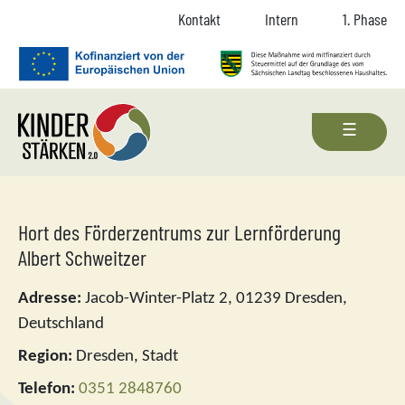
Zum Inhalt springen
Zur Navigation springen
Zum Fußbereich und Kontakt springen
Kontakt
Intern
1. Phase
Hort des Förderzentrums zur Lernförderung
Albert Schweitzer
Adresse:
Jacob-Winter-Platz 2, 01239 Dresden,
Deutschland
Region:
Dresden, Stadt
Telefon:
0351 2848760