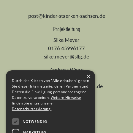
post@kinder-staerken-sachsen.de
Projektleitung
Silke Meyer
0176 45996177
silke.meyer@slfg.de
Andreas Wiere
×
0176 74701737
Durch das Klicken von "Alle erlauben" geben
Sie dieser Internetseite, deren Partnern und
andreas.wiere@ehs-dresden.de
Dritten die Einwilligung personenbezogene
Daten zu verarbeiten.
Weitere Hinweise
Dr. Ute Günther
finden Sie unter unserer
0155 67536336
Datenschutzerklärung.
ute.guenther@slfg.de
NOTWENDIG
MARKETING