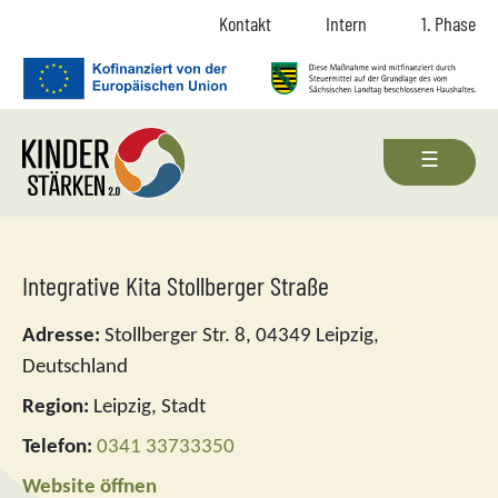
Zum Inhalt springen
Zur Navigation springen
Zum Fußbereich und Kontakt springen
Kontakt
Intern
1. Phase
Integrative Kita Stollberger Straße
Adresse:
Stollberger Str. 8, 04349 Leipzig,
Deutschland
Region:
Leipzig, Stadt
Telefon:
0341 33733350
Website öffnen