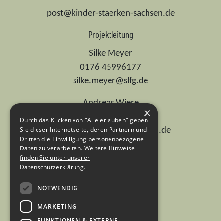
post@kinder-staerken-sachsen.de
Projektleitung
Silke Meyer
0176 45996177
silke.meyer@slfg.de
Andreas Wiere
×
0176 74701737
Durch das Klicken von "Alle erlauben" geben
Sie dieser Internetseite, deren Partnern und
andreas.wiere@ehs-dresden.de
Dritten die Einwilligung personenbezogene
Daten zu verarbeiten.
Weitere Hinweise
Dr. Ute Günther
finden Sie unter unserer
0155 67536336
Datenschutzerklärung.
ute.guenther@slfg.de
NOTWENDIG
MARKETING
FUNKTIONEN & EXTERNE