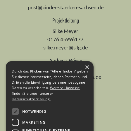
post@kinder-staerken-sachsen.de
Projektleitung
Silke Meyer
0176 45996177
silke.meyer@slfg.de
Andreas Wiere
×
0176 74701737
Durch das Klicken von "Alle erlauben" geben
Sie dieser Internetseite, deren Partnern und
andreas.wiere@ehs-dresden.de
Dritten die Einwilligung personenbezogene
Daten zu verarbeiten.
Weitere Hinweise
Dr. Ute Günther
finden Sie unter unserer
0155 67536336
Datenschutzerklärung.
ute.guenther@slfg.de
NOTWENDIG
MARKETING
FUNKTIONEN & EXTERNE