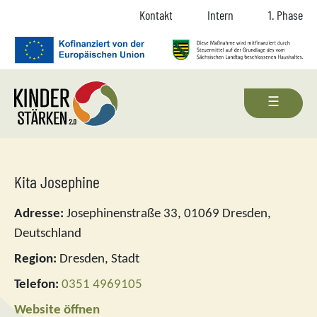
Zum Inhalt springen
Zur Navigation springen
Zum Fußbereich und Kontakt springen
Kontakt
Intern
1. Phase
Kita Josephine
Adresse:
Josephinenstraße 33, 01069 Dresden,
Deutschland
Region:
Dresden, Stadt
Telefon:
0351 4969105
Website öffnen